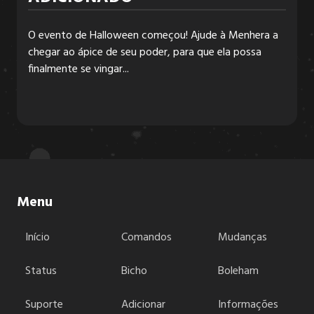
O evento de Halloween começou! Ajude à Menhera a
6.3.2
chegar ao ápice de seu poder, para que ela possa
finalmente se vingar...
6.3.1
6.3.0
6.2.6
Menu
Início
Comandos
Mudanças
6.2.5
Status
Bicho
Boleham
6.2.4
Suporte
Adicionar
Informações