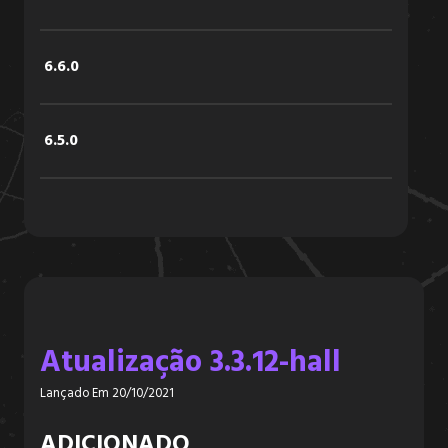
6.6.0
6.5.0
6.4.2
6.4.1
Atualização 3.3.12-hall
6.4.0
Lançado Em 20/10/2021
6.3.3
ADICIONADO