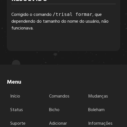
Corrigido o comando
, que
/trisal formar
6.3.2
dependendo do tamanho do nome do usuário, não
funcionava.
6.3.1
6.3.0
6.2.6
Menu
Início
Comandos
Mudanças
6.2.5
Status
Bicho
Boleham
6.2.4
Suporte
Adicionar
Informações