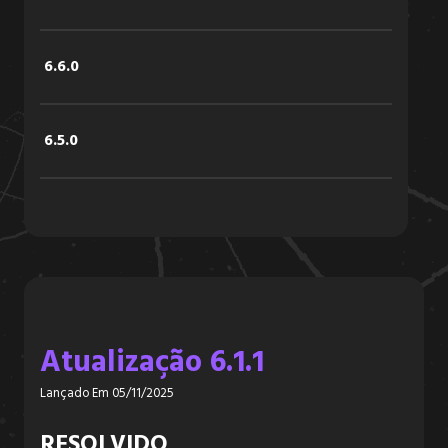
6.6.0
6.5.0
6.4.2
6.4.1
Atualização 6.1.1
6.4.0
Lançado Em 05/11/2025
6.3.3
RESOLVIDO