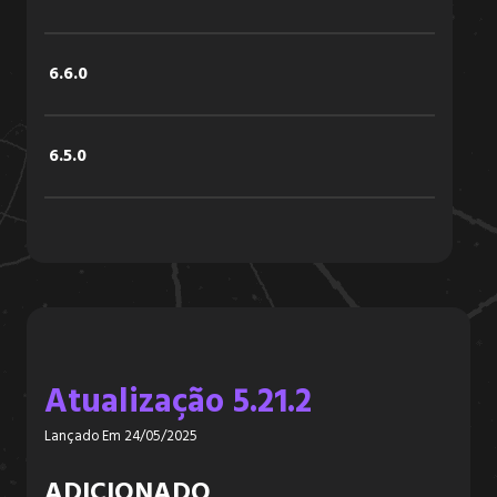
6.6.0
6.5.0
6.4.2
6.4.1
Atualização 5.21.2
6.4.0
Lançado Em 24/05/2025
6.3.3
ADICIONADO