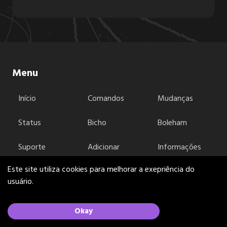
6.2.3
6.2.2
Menu
Início
Comandos
Mudanças
6.2.1
Status
Bicho
Boleham
6.2.0
Suporte
Adicionar
Informações
legais
Este site utiliza cookies para melhorar a exepriência do
6.1.5
usuário.
MenheraBot foi feita com ❤️ por Lux.
Okay
6.1.4