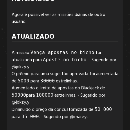
Agora é possível ver as missões diárias de outro
6.3.2
usuário.
ATUALIZADO
6.3.1
A missão
foi
Vença apostas no bicho
atualizada para
. - Sugerido por
Aposte no bicho
6.3.0
@jokzy.y
O prêmio para uma sugestão aprovada foi aumentada
de
para
estrelinhas.
5000
30000
6.2.6
Aumentado o limite de apostas do Blackjack de
para
estrelinhas. - Sugerido por
50000
100000
@jokzy.y
6.2.5
Diminuído o preço da cor customizada de
50_000
para
. - Sugerido por @mareys
35_000
6.2.4