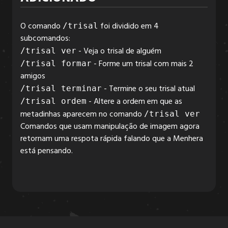
O comando
foi dividido em 4
/trisal
6.3.2
subcomandos:
- Veja o trisal de alguém
/trisal ver
- Forme um trisal com mais 2
/trisal formar
6.3.1
amigos
- Termine o seu trisal atual
/trisal terminar
- Altere a ordem em que as
/trisal ordem
6.3.0
metadinhas aparecem no comando
/trisal ver
Comandos que usam manipulação de imagem agora
retornam uma respota rápida falando que a Menhera
6.2.6
está pensando.
6.2.5
6.2.4