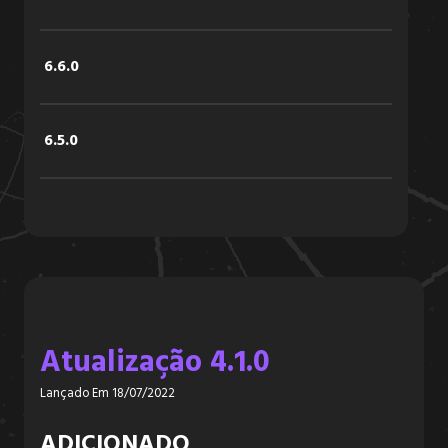
6.6.0
6.5.0
6.4.2
6.4.1
Atualização 4.1.0
6.4.0
Lançado Em 18/07/2022
6.3.3
ADICIONADO