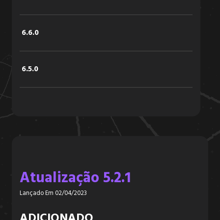
6.6.0
6.5.0
6.4.2
6.4.1
Atualização 5.2.1
6.4.0
Lançado Em 02/04/2023
6.3.3
ADICIONADO