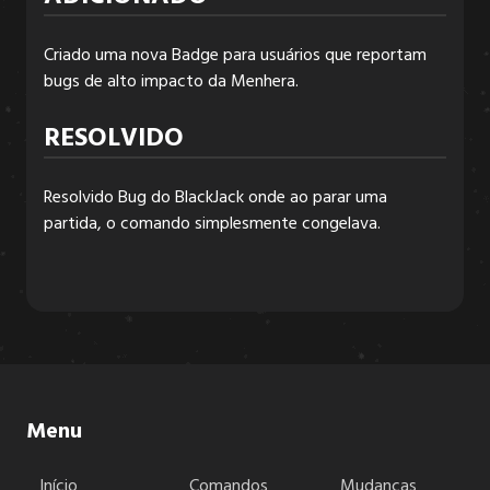
Criado uma nova Badge para usuários que reportam
6.3.2
bugs de alto impacto da Menhera.
RESOLVIDO
6.3.1
Resolvido Bug do BlackJack onde ao parar uma
partida, o comando simplesmente congelava.
6.3.0
6.2.6
6.2.5
Menu
6.2.4
Início
Comandos
Mudanças