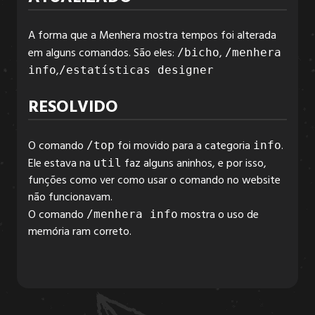
A forma que a Menhera mostra tempos foi alterada
6.3.2
em alguns comandos. São eles:
,
/bicho
/menhera
,
info
/estatísticas designer
6.3.1
RESOLVIDO
O comando
foi movido para a categoria
.
/top
info
6.3.0
Ele estava na
faz alguns aninhos, e por isso,
util
funções como ver como usar o comando no website
não funcionavam.
6.2.6
O comando
mostra o uso de
/menhera info
memória ram correto.
6.2.5
6.2.4