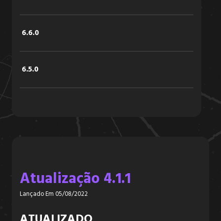
6.6.0
6.5.0
6.4.2
6.4.1
Atualização 4.1.1
6.4.0
Lançado Em 05/08/2022
6.3.3
ATUALIZADO