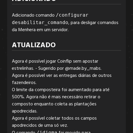
Adicionado comando
/configurar
6.3.2
, para desligar comandos
desabilitar_comando
da Menhera em um servidor.
6.3.1
ATUALIZADO
Agora é possível jogar Coinflip sem apostar
6.3.0
estrelinhas. - Sugerido por @made.by_mabs.
Agora é possível ver as entregas diárias de outros
fazendeiros.
6.2.6
O limite da composteira foi aumentado para até
500%. Agora não é mais necessário retirar o
composto enquanto coleta as plantações
6.2.5
apodrecidas.
Agora é possível coletar todos os campos
apodrecidos de uma só vez.
6.2.4
/idioma