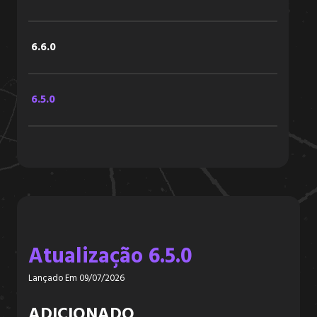
6.6.0
6.5.0
6.4.2
6.4.1
Atualização 6.5.0
6.4.0
Lançado Em 09/07/2026
6.3.3
ADICIONADO