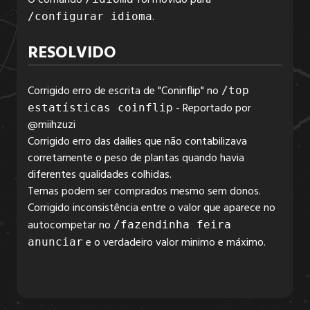
O comando
foi movido para
.
/configurar idioma
6.2.3
RESOLVIDO
Corrigido erro de escrita de "Coninflip" no
6.2.2
/top
- Reportado por
estatísticas coinflip
@miihzuzi
Corrigido erro das dailies que não contabilizava
6.2.1
corretamente o peso de plantas quando havia
diferentes qualidades colhidas.
Temas podem ser comprados mesmo sem donos.
6.2.0
Corrigido inconsistência entre o valor que aparece no
autocompetar no
/fazendinha feira
e o verdadeiro valor minimo e máximo.
anunciar
6.1.5
6.1.4