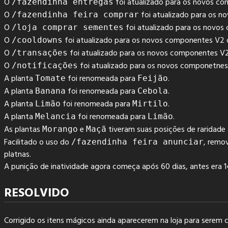
O
foi atualizado para os novos co
/fazendinha entregas
O
foi atualizado para os n
/fazendinha feira comprar
O
foi atualizado para os novos
/loja comprar sementes
O
foi atualizado para os novos componentes V2 
/cooldowns
O
foi atualizado para os novos componentes V2
/transações
O
foi atualizado para os novos componetnes
/notificações
A planta
foi renomeada para
.
Tomate
Feijão
A planta
foi renomeada para
.
Banana
Cebola
A planta
foi renomeada para
.
Limão
Mirtilo
A planta
foi renomeada para
.
Melancia
Limão
As plantas
e
tiveram suas posições de raridade 
Morango
Maçã
Facilitado o uso do
, remo
/fazendinha feira anunciar
platnas.
A punição de inatividade agora começa após 60 dias, antes era 1
RESOLVIDO
Corrigido os itens mágicos ainda aparecerem na loja para serem