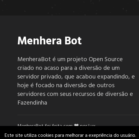
6.1.4
6.1.3
Menhera Bot
6.1.2
MenheraBot é um projeto Open Source
criado no acaso para a diversão de um
6.1.1
servidor privado, que acabou expandindo, e
hoje é focado na diversão de outros
servidores com seus recursos de diversão e
6.1.0
Fazendinha
6.0.0
MenheraBot foi feita com ❤️ por Lux.
Este site utiliza cookies para melhorar a exepriência do usuário.