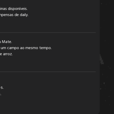
nas disponíveis.
mpensas de daily.
a Mate.
s de um campo ao mesmo tempo.
e arroz.
.
os
.
a