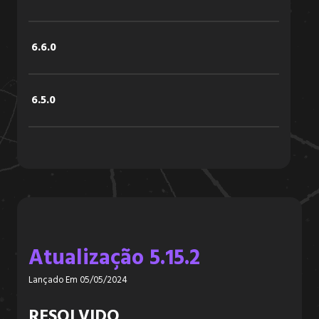
6.6.0
6.5.0
6.4.2
6.4.1
Atualização 5.15.2
6.4.0
Lançado Em 05/05/2024
6.3.3
RESOLVIDO