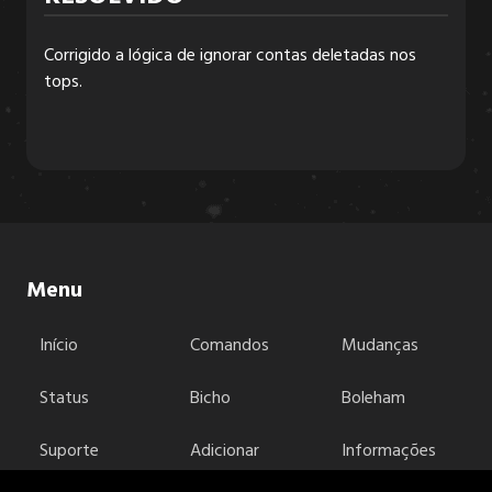
Corrigido a lógica de ignorar contas deletadas nos
6.3.2
tops.
6.3.1
6.3.0
Menu
6.2.6
Início
Comandos
Mudanças
6.2.5
Status
Bicho
Boleham
Suporte
Adicionar
Informações
6.2.4
legais