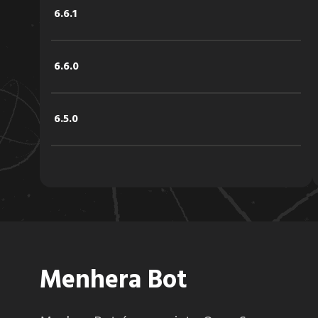
6.6.1
6.6.0
6.5.0
6.4.2
6.4.1
Menhera Bot
6.4.0