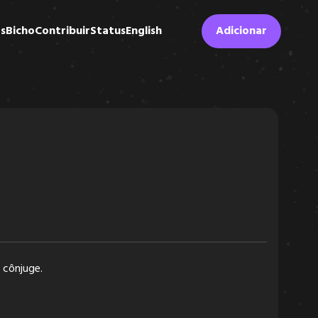
s
Bicho
Contribuir
Status
English
Adicionar
cônjuge.