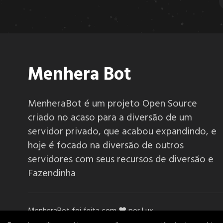
6.3.3
6.3.2
Menhera Bot
6.3.1
MenheraBot é um projeto Open Source
criado no acaso para a diversão de um
6.3.0
servidor privado, que acabou expandindo, e
hoje é focado na diversão de outros
6.2.6
servidores com seus recursos de diversão e
Fazendinha
6.2.5
MenheraBot foi feita com ❤️ por Lux.