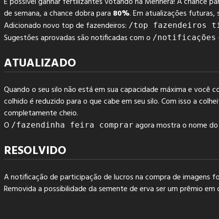
É possível ganhar fertilizantes votando na Menhera! A chance pa
de semana, a chance dobra para
80%
. Em atualizações futuras, 
Adicionado novo top de fazendeiros:
/top fazendeiros t
Sugestões aprovadas são notificadas com o
/notificações
ATUALIZADO
Quando o seu silo não está em sua capacidade máxima e você col
colhido é reduzido para o que cabe em seu silo. Com isso a colhei
completamente cheio.
O
agora mostra o nome do u
/fazendinha feira comprar
RESOLVIDO
A notificação de participação de lucros na compra de imagens foi
Removida a possibilidade da semente de erva ser um prêmio em d