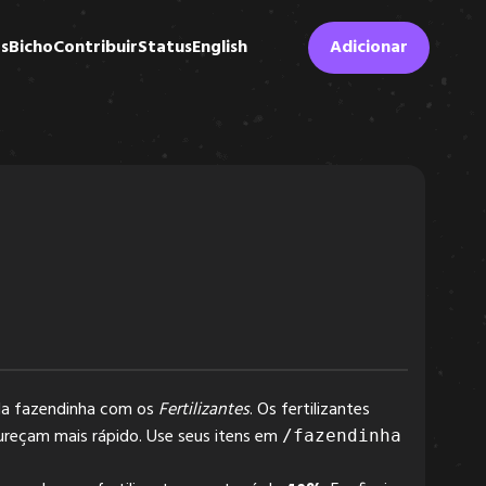
s
Bicho
Contribuir
Status
English
Adicionar
da fazendinha com os
Fertilizantes
. Os fertilizantes
ureçam mais rápido. Use seus itens em
/fazendinha