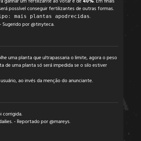
ra ganhar um fertilizante ao votar é de
40%
. Em finais
será possível conseguir fertilizantes de outras formas.
.
ipo: mais plantas apodrecidas
- Sugerido por @tinyteca.
he uma planta que ultrapassaria o limite, agora o peso
ta de uma planta só será impedida se o silo estiver
suário, ao invés da menção do anunciante.
 corrigida.
ailies. - Reportado por @mareys.