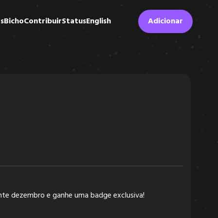
s
Bicho
Contribuir
Status
English
Adicionar
ante dezembro e ganhe uma badge exclusiva!