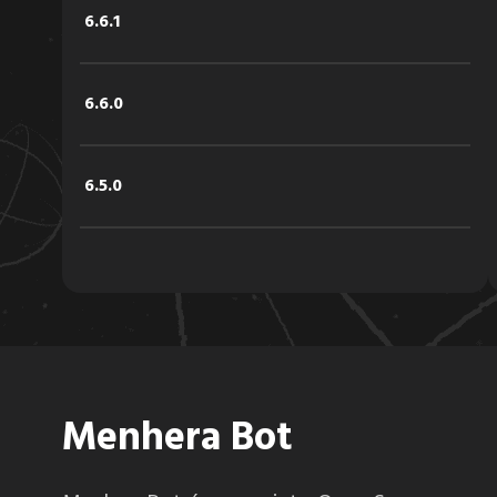
6.6.1
6.6.0
6.5.0
6.4.2
6.4.1
Menhera Bot
6.4.0