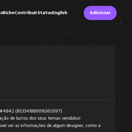
s
Bicho
Contribuir
Status
English
Adicionar
hin#4842 (853341889016365097)
ação de lucros dos seus temas vendidos!
vel ver as informações de algum designer, como a