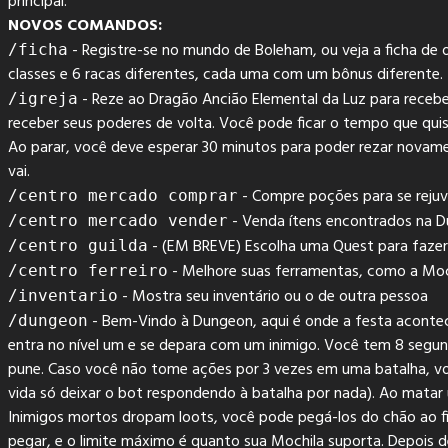
principal.
NOVOS COMANDOS:
- Registre-se no mundo de Boleham, ou veja a ficha de o
/ficha
classes e 6 racas diferentes, cada uma com um bônus diferente.
- Reze ao Dragão Ancião Elemental da Luz para recebe
/igreja
receber seus poderes de volta. Você pode ficar o tempo que quis
Ao parar, você deve esperar 30 minutos para poder rezar novame
vai.
- Compre poções para se rejuv
/centro mercado comprar
- Venda ítens encontrados na D
/centro mercado vender
- (EM BREVE) Escolha uma Quest para fazer 
/centro guilda
- Melhore suas ferramentas, como a Moc
/centro ferreiro
- Mostra seu inventário ou o de outra pessoa
/inventario
- Bem-Vindo à Dungeon, aqui é onde a festa aconte
/dungeon
entra no nível um e se depara com um inimigo. Você tem 8 segun
pune. Caso você não tome ações por 3 vezes em uma batalha, vo
vida só deixar o bot respondendo à batalha por nada). Ao matar
Inimigos mortos dropam loots, você pode pegá-los do chão ao fin
pegar, e o limite máximo é quanto sua Mochila suporta. Depois d