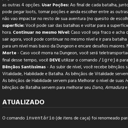
as outras 4 opções.
Usar Poções:
Ao final de cada batalha, jun
pode pegar loots, tomar poções e ainda escolher entre as outras
não vao impactar no resto de sua aventura (no quesito de escolha
superfície:
Você pode sair das batalhas e voltar para a superfí
hora.
Continuar no mesmo Nível:
Caso você seja fraco e acha 
sair agora, você pode continuar no mesmo nível e ir para batalha 
para um nível mais baixo da Dungeon e encare desafios maiores. N
Morte
- Caso você morra na Dungeon, você será teletransportado
final desse tempo, você
DEVE
utilizar o comando
para
/igreja
Bênçãos Santíssimas
- Ao subir de nível, você recebe bênçãos 
Vitalidade, Habilidade e Batalha. As bênçãos de Vitalidade serv
As bênçãos de Habilidade servem para Melhorar o nível de suas
H
bênçãos de Batalha servem para melhorar seu
Dano
,
Armadura
ATUALIZADO
O comando
(de itens de caça) foi renomeado pa
inventário