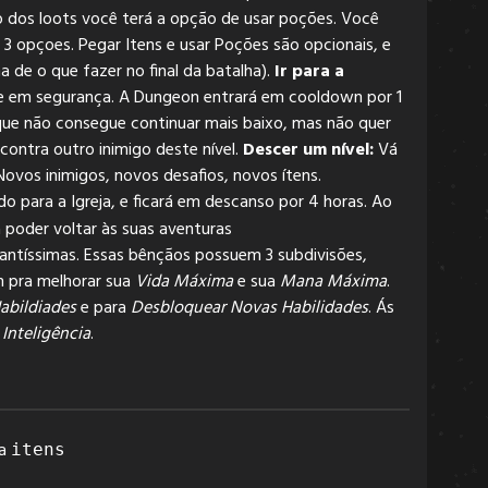
to dos loots você terá a opção de usar poções. Você
 3 opçoes. Pegar Itens e usar Poções são opcionais, e
 de o que fazer no final da batalha).
Ir para a
cie em segurança. A Dungeon entrará em cooldown por 1
que não consegue continuar mais baixo, mas não quer
contra outro inimigo deste nível.
Descer um nível:
Vá
ovos inimigos, novos desafios, novos ítens.
 para a Igreja, e ficará em descanso por 4 horas. Ao
 poder voltar às suas aventuras
santíssimas. Essas bênçãos possuem 3 subdivisões,
em pra melhorar sua
Vida Máxima
e sua
Mana Máxima
.
abildiades
e para
Desbloquear Novas Habilidades
. Ás
e
Inteligência
.
ra
itens