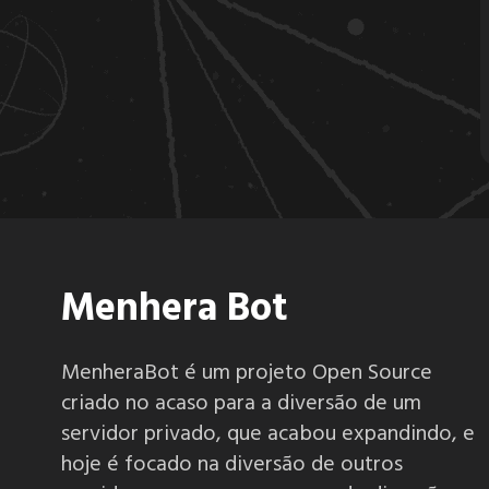
6.2.4
6.2.3
6.2.2
6.2.1
Menhera Bot
6.2.0
MenheraBot é um projeto Open Source
criado no acaso para a diversão de um
6.1.5
servidor privado, que acabou expandindo, e
hoje é focado na diversão de outros